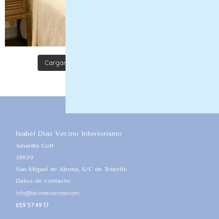
Cargar más
Seguir en Instagram
Isabel Díaz Vecino Interiorismo
Amarilla Golf
38639
San Miguel de Abona, S/C de Tenerife
Datos de contacto
info@idvinteriorista.com
659 57 49 17