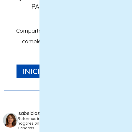
PARTE DE TU PRÓXIMO
PROYECTO?
Comparte con nosotros tus necesidades
completando nuestro formulario de
contacto.
INICIAMOS
isabeldiazvecinointeriorismo
Reformas integrales a medida. Transformamos espacios en
hogares únicos que reflejan tu bienestar.
Tenerife,
Canarias.