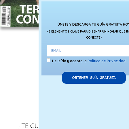
ÚNETE Y DESCARGA TU GUÍA GRATUITA HO
«5 ELEMENTOS CLAVE PARA DISEÑAR UN HOGAR QUE IN
CONECTE»
Reportajes digitales
He leído y acepto la
Política de Privacidad.
Ediciones impresas
OBTENER GUÍA GRATUITA
TV Canaria
¿TE GUSTARÍA QUE FORMEMOS