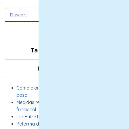
Buscar
Tabla de contenidos
Posts Recientes
Cómo planificar una reforma de baño paso a
paso
Medidas recomendadas para un baño cómodo y
funcional
Luz Entre Palmas
Reforma de vivienda: cómo planificarla paso a