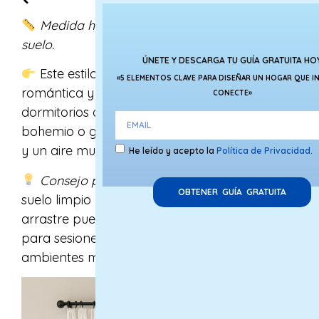
Medida habitual: 10 cm más largo que el
suelo.
ÚNETE Y DESCARGA TU GUÍA GRATUITA HO
Este estilo da una estética muy elegante,
«5 ELEMENTOS CLAVE PARA DISEÑAR UN HOGAR QUE IN
romántica y sofisticada. Es perfecto para
CONECTE»
dormitorios o salones con estilo clásico,
bohemio o glam. Aporta textura, profundidad
y un aire muy cuidado al diseño.
He leído y acepto la
Política de Privacidad.
Consejo profesional:
Solo úsalo si tienes un
OBTENER GUÍA GRATUITA
suelo limpio y sin mucho polvo, porque el
arrastre puede ensuciarse con facilidad. Ideal
para sesiones fotográficas, escaparates o
ambientes muy bien mantenidos.